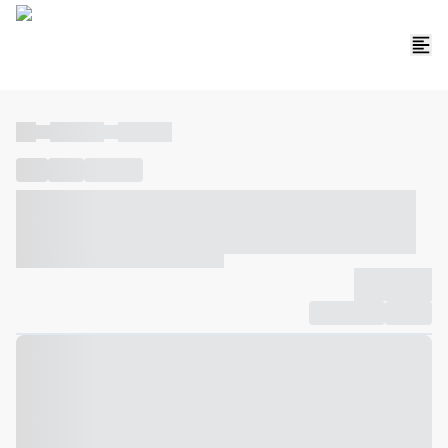
----
----- -----
----- -----
----
-----
---- ------
----- ----- -- ------ ---- ---- -- ----- ----- -----
--- ------
----- ----- -- ------ ----- ----- -- ------
-------------
Compartilhar
Favorito