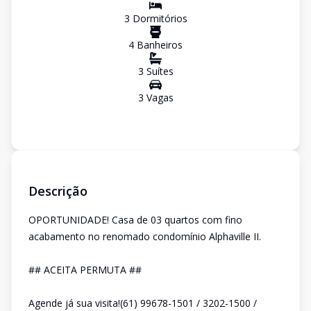
3
Dormitório
s
4
Banheiro
s
3
Suíte
s
3
Vaga
s
Descrição
OPORTUNIDADE! Casa de 03 quartos com fino
acabamento no renomado condomínio Alphaville II.
## ACEITA PERMUTA ##
Agende já sua visita!(61) 99678-1501 / 3202-1500 /