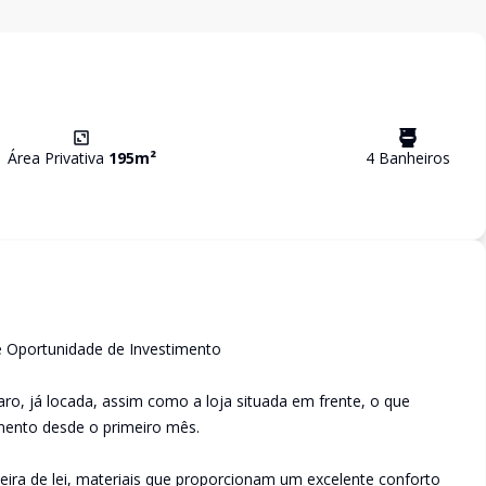
Área Privativa
195
m²
4
Banheiro
s
e Oportunidade de Investimento
o, já locada, assim como a loja situada em frente, o que
mento desde o primeiro mês.
deira de lei, materiais que proporcionam um excelente conforto