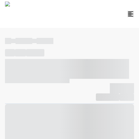
----
----- -----
----- -----
----
-----
---- ------
----- ----- -- ------ ---- ---- -- ----- ----- -----
--- ------
----- ----- -- ------ ----- ----- -- ------
-------------
Compartilhar
Favorito