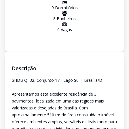
9
Dormitório
s
8
Banheiro
s
6
Vaga
s
Descrição
SHDB QI 32, Conjunto 17 - Lago Sul | Brasília/DF
Apresentamos esta excelente residência de 3
pavimentos, localizada em uma das regiões mais
valorizadas e desejadas de Brasília. Com
aproximadamente 510 m² de área construída o imóvel
oferece ambientes amplos, versáteis e ideais tanto para
moradia quanto para atividades que demandem espaço