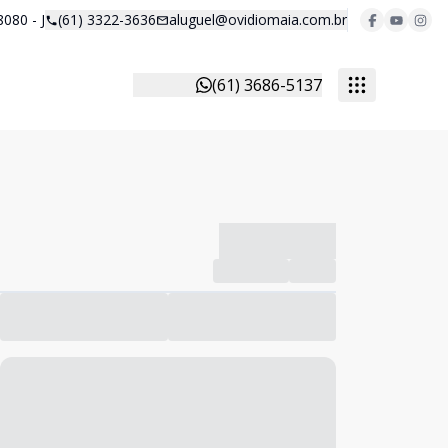
8080 - J
(61) 3322-3636
aluguel@ovidiomaia.com.br
(61) 3686-5137
-------------
Compartilhar
Favorito