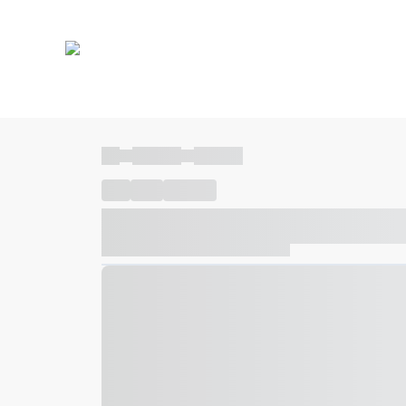
----
----- -----
----- -----
----
-----
---- ------
----- ----- -- ------ ---- ---- -- ---
----- ----- -- ------ ----- ----- -- ------