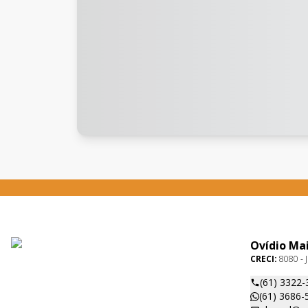
Ovídio Ma
CRECI:
8080 - J
(61) 3322-
(61) 3686-