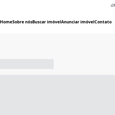
Home
Sobre nós
Buscar imóvel
Anunciar imóvel
Contato
-- ----- ----- --- ------