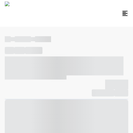
----
----- -----
----- -----
----
-----
---- ------
----- ----- -- ------ ---- ---- -- ----- ----- -----
--- ------
----- ----- -- ------ ----- ----- -- ------
-------------
Compartilhar
Favorito