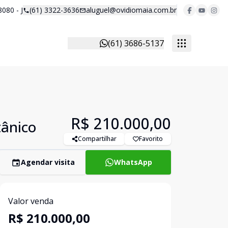
8080 - J
(61) 3322-3636
aluguel@ovidiomaia.com.br
(61) 3686-5137
R$ 210.000,00
tânico
Compartilhar
Favorito
Agendar visita
WhatsApp
Valor venda
R$ 210.000,00