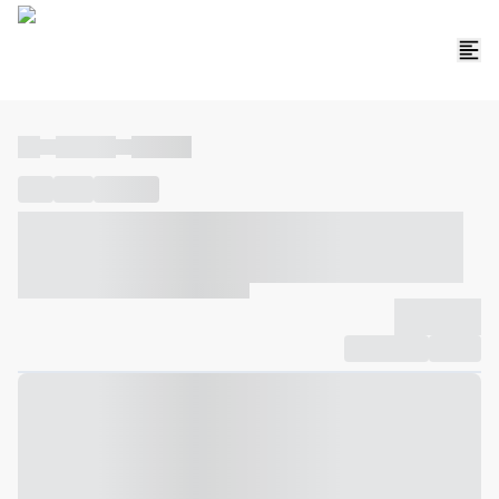
----
----- -----
----- -----
----
-----
---- ------
----- ----- -- ------ ---- ---- -- ----- ----- -----
--- ------
----- ----- -- ------ ----- ----- -- ------
-------------
Compartilhar
Favorito