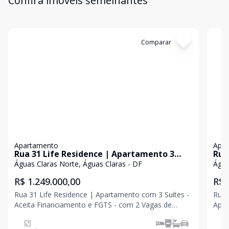
Confira imóveis semelhantes
Cód:
TH35079
Comparar
Có
Apartamento
Apa
Rua 31 Life Residence | Apartamento 3
Rua
Quartos sendo 3 Suítes - Aceita
Águas Claras Norte, Águas Claras - DF
Água
Financiamento e FGTS - com 2 Vagas de
R$ 1.249.000,00
R$ 
Garagem - Águas Claras
Rua 31 Life Residence | Apartamento com 3 Suítes -
Rua 
Aceita Financiamento e FGTS - com 2 Vagas de
Apar
Garagem - Águas Claras Conforto, sofisticação e
ampl
espaço em perfeita harmonia Se você procura um
e ve