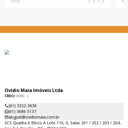
131
m²
3
2
3
2
96
m
apartamento amplo, moderno e pronto para elevar
armá
seu padrã
armá
Ovídio Maia Imóveis Ltda
CRECI:
8080 - J
(61) 3322-3636
(61) 3686-5137
aluguel@ovidiomaia.com.br
SCS Quadra 6 Bloco A Lote 110, 0, Salas 201 / 202 / 203 / 204,