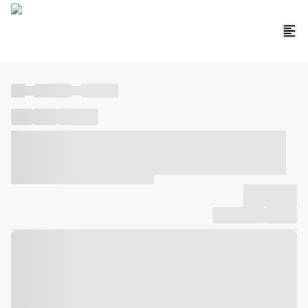
----
----- -----
----- -----
----
-----
---- ------
----- ----- -- ------ ---- ---- -- ----- ----- -----
--- ------
----- ----- -- ------ ----- ----- -- ------
-------------
Compartilhar
Favorito