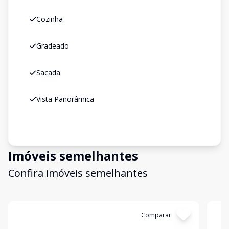
Cozinha
Gradeado
Sacada
Vista Panorâmica
Imóveis semelhantes
Confira imóveis semelhantes
Cód:
CO10362
Comparar
Có