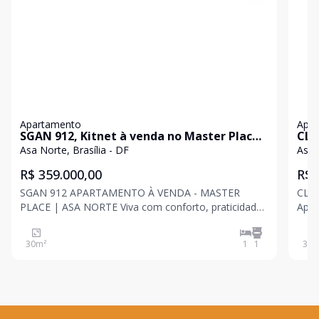
Apartamento
Apa
SGAN 912, Kitnet à venda no Master Place,
CLN
Asa Norte, Brasília, DF
ven
Asa Norte, Brasília - DF
Asa 
R$ 359.000,00
R$ 
SGAN 912 APARTAMENTO À VENDA - MASTER
CLN 30
PLACE | ASA NORTE Viva com conforto, praticidade
Apart
e excelente localização em um dos condomínios
opor
mais desejados da Asa Norte! Este apartamento
acon
30
m²
1
1
32
m
oferece um ambiente moderno, funcional e
ofere
aconchegante, ideal para quem
con