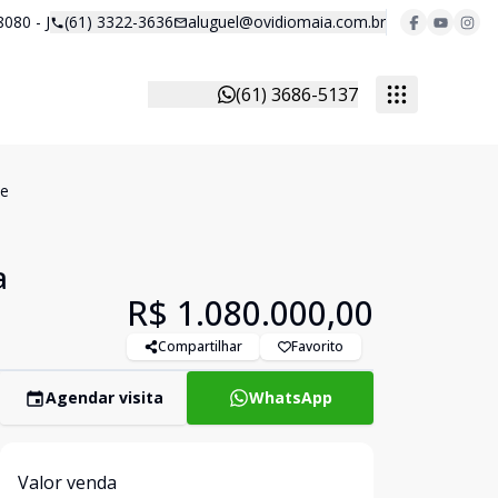
8080 - J
(61) 3322-3636
aluguel@ovidiomaia.com.br
(61) 3686-5137
te
a
R$ 1.080.000,00
Compartilhar
Favorito
Agendar visita
WhatsApp
Valor venda