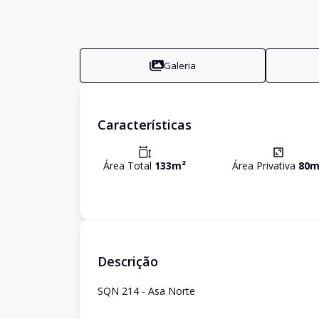
Galeria
Características
Área Total
133
m²
Área Privativa
80
m
Descrição
SQN 214 - Asa Norte