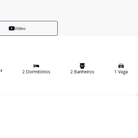
Vídeo
²
2
Dormitório
s
2
Banheiro
s
1
Vaga