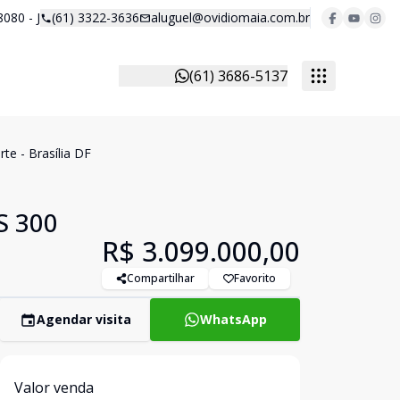
8080 - J
(61) 3322-3636
aluguel@ovidiomaia.com.br
(61) 3686-5137
te - Brasília DF
S 300
R$ 3.099.000,00
Compartilhar
Favorito
Agendar visita
WhatsApp
Valor venda