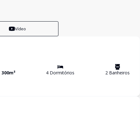
Vídeo
a
300
m²
4
Dormitório
s
2
Banheiro
s