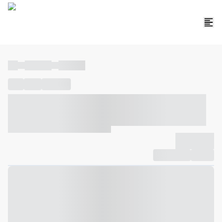
----
----- -----
----- -----
----
-----
---- ------
----- ----- -- ------ ---- ---- -- ----- ----- -----
--- ------
----- ----- -- ------ ----- ----- -- ------
-------------
Compartilhar
Favorito