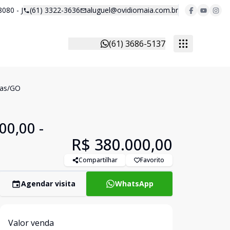
8080 - J
(61) 3322-3636
aluguel@ovidiomaia.com.br
(61) 3686-5137
vas/GO
00,00 -
R$ 380.000,00
Compartilhar
Favorito
Agendar visita
WhatsApp
Valor venda