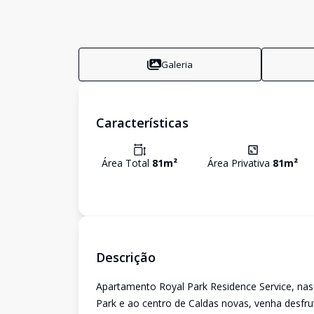
Galeria
Características
Área Total
81
m²
Área Privativa
81
m²
Descrição
Apartamento Royal Park Residence Service, nasc
Park e ao centro de Caldas novas, venha desfrut