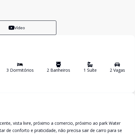
Vídeo
3
Dormitório
s
2
Banheiro
s
1
Suíte
2
Vaga
s
ente, vista livre, próximo a comercio, próximo ao park Water
ar de conforto e praticidade, não precisa sair de carro para se