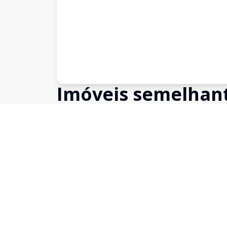
Imóveis semelhan
Confira imóveis semelhantes
Cód:
SM1309
Comparar