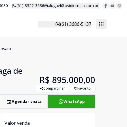
8080 - J
(61) 3322-3636
aluguel@ovidiomaia.com.br
(61) 3686-5137
rosara
aga de
R$ 895.000,00
Compartilhar
Favorito
Agendar visita
WhatsApp
Valor venda