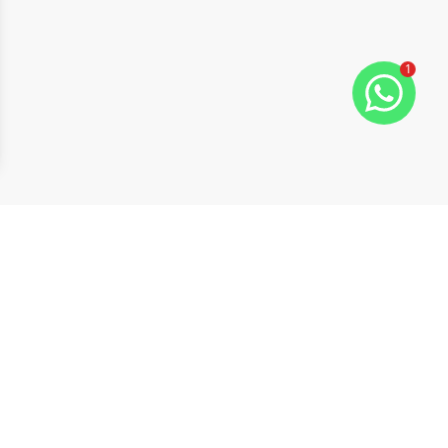
1
ide
t slide
Cód:
OV293
Comparar