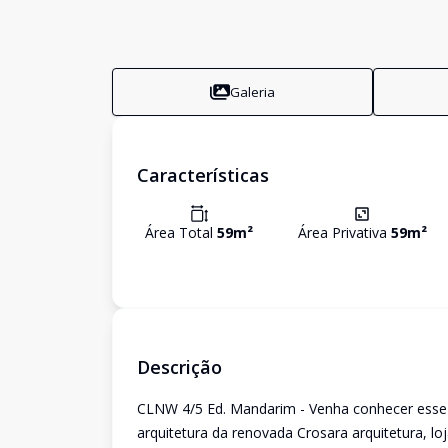
Galeria
Características
Área Total
59
m²
Área Privativa
59
m²
Descrição
CLNW 4/5 Ed. Mandarim - Venha conhecer esse 
arquitetura da renovada Crosara arquitetura, l