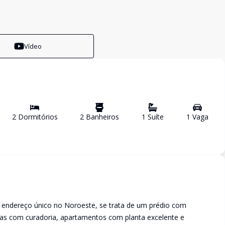
Vídeo
2
Dormitório
s
2
Banheiro
s
1
Suíte
1
Vaga
endereço único no Noroeste, se trata de um prédio com
ojas com curadoria, apartamentos com planta excelente e