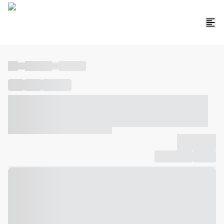
----
----- -----
----- -----
----
-----
---- ------
----- ----- -- ------ ---- ---- -- ----- ----- -----
--- ------
----- ----- -- ------ ----- ----- -- ------
-------------
Compartilhar
Favorito