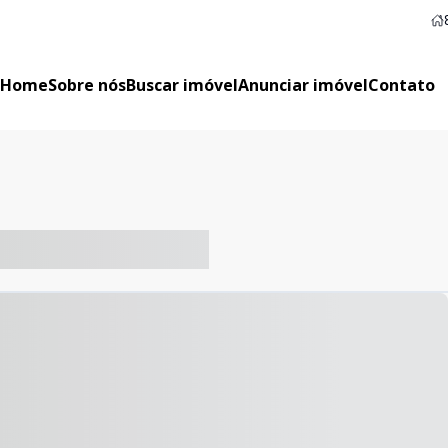
Home
Sobre nós
Buscar imóvel
Anunciar imóvel
Contato
-- ----- ----- --- ------