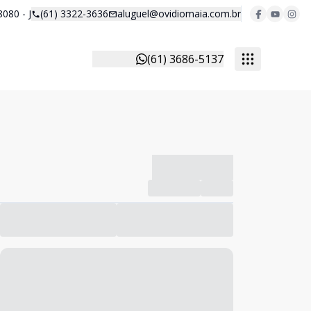
8080 - J
(61) 3322-3636
aluguel@ovidiomaia.com.br
(61) 3686-5137
-------------
Compartilhar
Favorito