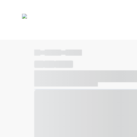
----
----- -----
----- -----
----
-----
---- ------
----- ----- -- ------ ---- ---- -- ---
----- ----- -- ------ ----- ----- -- ------