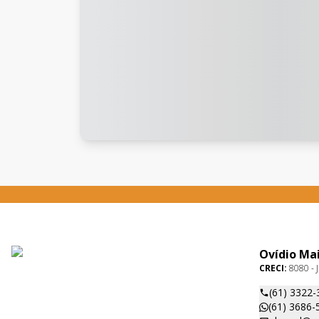
Ovídio Ma
CRECI:
8080 - J
(61) 3322-
(61) 3686-