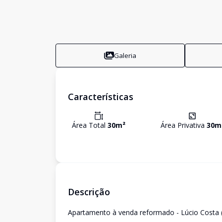
Galeria
Características
Área Total
30
m²
Área Privativa
30
m
Descrição
Apartamento à venda reformado - Lúcio Costa 