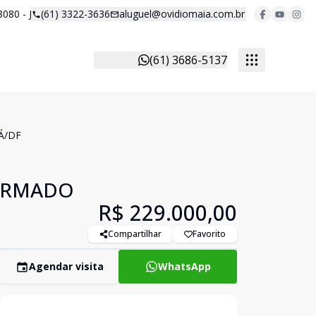
8080 - J
(61) 3322-3636
aluguel@ovidiomaia.com.br
(61) 3686-5137
Á/DF
FORMADO
R$ 229.000,00
Compartilhar
Favorito
Agendar visita
WhatsApp