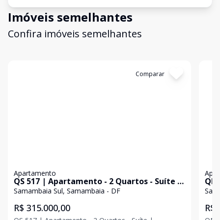
Imóveis semelhantes
Confira imóveis semelhantes
Cód:
TH35751
Comparar
Có
Apartamento
Apa
QS 517 | Apartamento - 2 Quartos - Suíte |
QN 
Samambaia Sul
Apa
Samambaia Sul, Samambaia - DF
Sama
Sam
R$ 315.000,00
R$ 