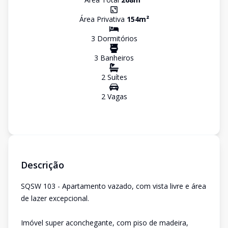
Área Privativa
154
m²
3
Dormitório
s
3
Banheiro
s
2
Suíte
s
2
Vaga
s
Descrição
SQSW 103 - Apartamento vazado, com vista livre e área
de lazer excepcional.
Imóvel super aconchegante, com piso de madeira,