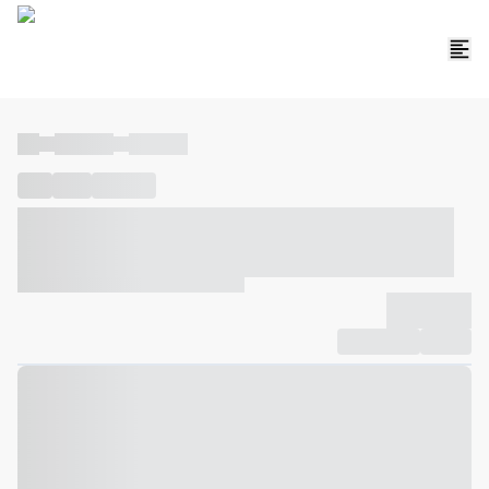
----
----- -----
----- -----
----
-----
---- ------
----- ----- -- ------ ---- ---- -- ----- ----- -----
--- ------
----- ----- -- ------ ----- ----- -- ------
-------------
Compartilhar
Favorito