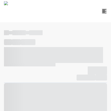
----
----- -----
----- -----
----
-----
---- ------
----- ----- -- ------ ---- ---- -- ----- ----- -----
--- ------
----- ----- -- ------ ----- ----- -- ------
-------------
Compartilhar
Favorito