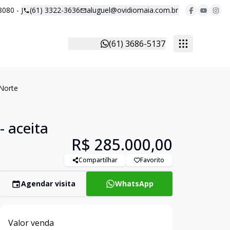
8080 - J
(61) 3322-3636
aluguel@ovidiomaia.com.br
(61) 3686-5137
 Norte
- aceita
R$ 285.000,00
Compartilhar
Favorito
Agendar visita
WhatsApp
Valor venda