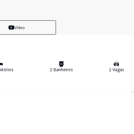
Vídeo
itório
s
2
Banheiro
s
2
Vaga
s