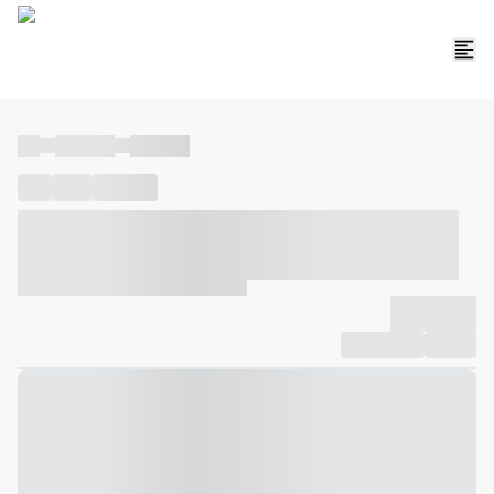
----
----- -----
----- -----
----
-----
---- ------
----- ----- -- ------ ---- ---- -- ----- ----- -----
--- ------
----- ----- -- ------ ----- ----- -- ------
-------------
Compartilhar
Favorito