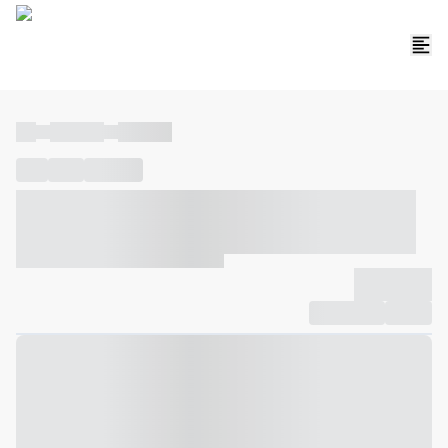
----
----- -----
----- -----
----
-----
---- ------
----- ----- -- ------ ---- ---- -- ----- ----- -----
--- ------
----- ----- -- ------ ----- ----- -- ------
-------------
Compartilhar
Favorito