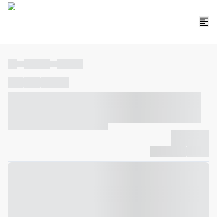
----
----- -----
----- -----
----
-----
---- ------
----- ----- -- ------ ---- ---- -- ----- ----- -----
--- ------
----- ----- -- ------ ----- ----- -- ------
-------------
Compartilhar
Favorito