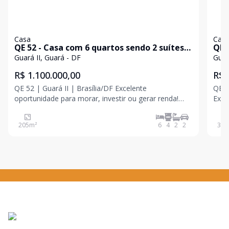
Casa
Cas
QE 52 - Casa com 6 quartos sendo 2 suítes à
QE 30
venda - à vista - Guará II.
Suí
Guará II, Guará - DF
Guar
R$ 1.100.000,00
R$ 
QE 52 | Guará II | Brasília/DF Excelente
QE 3
oportunidade para morar, investir ou gerar renda!
Excele
Apresentamos este imóvel diferenciado, composto
Sobr
por dois apartamentos independentes, ideal para
exce
205
m²
6
4
2
2
360
famílias que desejam morar próximas com total
ampl
privacidade ou p
qual