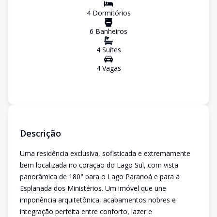
4
Dormitório
s
6
Banheiro
s
4
Suíte
s
4
Vaga
s
Descrição
Uma residência exclusiva, sofisticada e extremamente
bem localizada no coração do Lago Sul, com vista
panorâmica de 180° para o Lago Paranoá e para a
Esplanada dos Ministérios. Um imóvel que une
imponência arquitetônica, acabamentos nobres e
integração perfeita entre conforto, lazer e