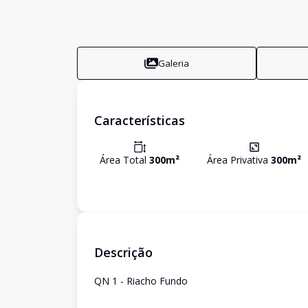
Galeria
Características
Área Total
300
m²
Área Privativa
300
m²
Descrição
QN 1 - Riacho Fundo