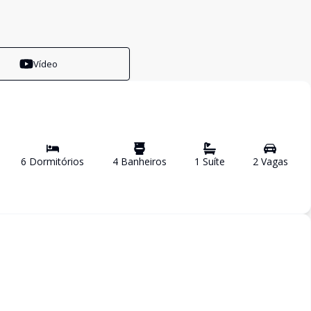
Vídeo
6
Dormitório
s
4
Banheiro
s
1
Suíte
2
Vaga
s