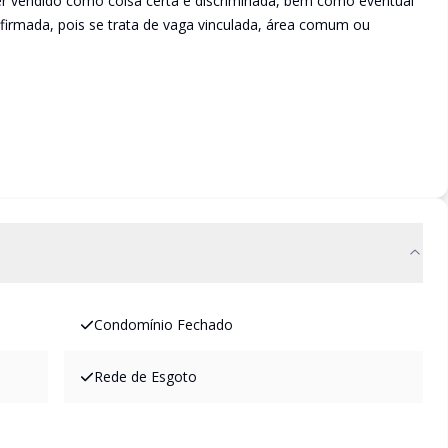
ser vendido como coisa certa e discriminada, bem como eventual
irmada, pois se trata de vaga vinculada, área comum ou
Condomínio Fechado
Rede de Esgoto