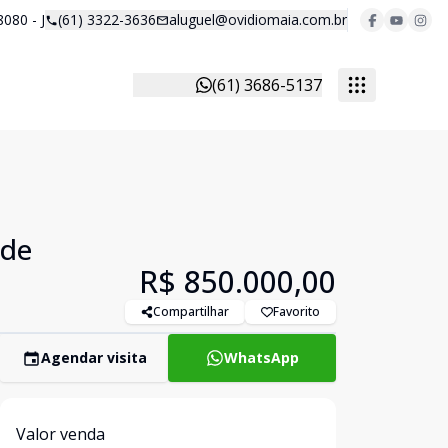
8080 - J
(61) 3322-3636
aluguel@ovidiomaia.com.br
(61) 3686-5137
 de
R$ 850.000,00
Compartilhar
Favorito
Agendar visita
WhatsApp
Valor venda