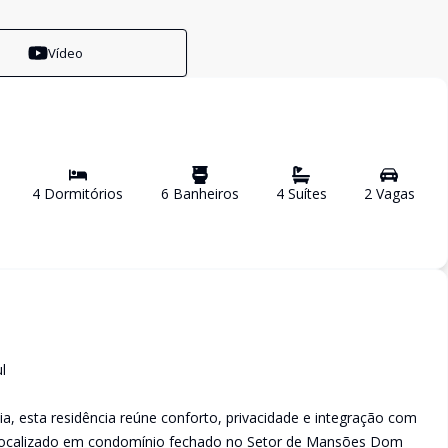
Vídeo
4
Dormitório
s
6
Banheiro
s
4
Suíte
s
2
Vaga
s
l
a, esta residência reúne conforto, privacidade e integração com
 localizado em condomínio fechado no Setor de Mansões Dom