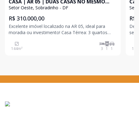
CASA | AR 05 | DUAS CASAS NO MESMO
Cas
LOTE | ESCRITURADA | ACEITA PERMUTA |
Setor Oeste, Sobradinho - DF
Seto
R$ 310.000,00
R$ 
Excelente imóvel localizado na AR 05, ideal para
Detalhes do
moradia ou investimento! Casa Térrea: 3 quartos
sendo 1 suíte 
Sala ampla Cozinha americana Banheiro Área de
aconch
serviço Garagem Acabamento em porcelanato 1º
Sobradinho II Im
144
m²
3
1
1
140
Pavimento: 2 quartos 1 suíte Sala Cozi