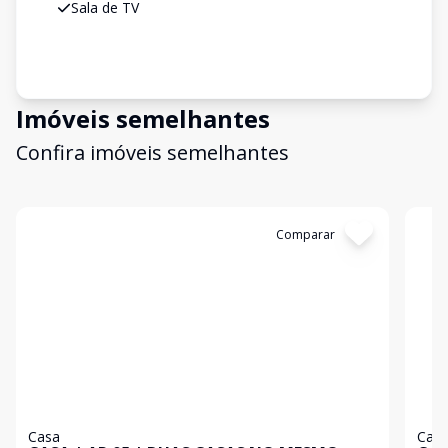
Sala de TV
Imóveis semelhantes
Confira imóveis semelhantes
Cód:
EZ8114
Comparar
Có
Casa
Cas