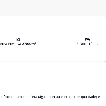
Área Privativa
27000
m²
3
Dormitório
s
 infraestrutura completa (água, energia e internet de qualidade) e