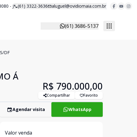
8080 - J
(61) 3322-3636
aluguel@ovidiomaia.com.br
(61) 3686-5137
S/DF
MO Á
R$ 790.000,00
Compartilhar
Favorito
Agendar visita
WhatsApp
Valor venda