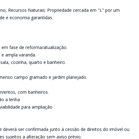
iano, Recursos Naturais: Propriedade cercada em "L" por um
ade e economia garantidas.
te em fase de reforma/atualização.
s e ampla varanda.
la, cozinha, quarto e banheiro.
, imenso campo gramado e jardim planejado.
 eventos, com banheiros.
ão a lenha
 viabilidade para ampliação
 deverá ser confirmada junto à cessão de direitos do imóvel ou
s sujeitos a alteração sem aviso prévio.