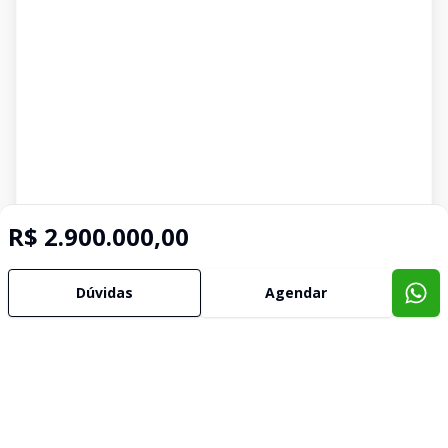
R$ 2.900.000,00
Dúvidas
Agendar
Imóveis semelhantes
Confira imóveis semelhantes
Cód:
JM698
Comparar
Có