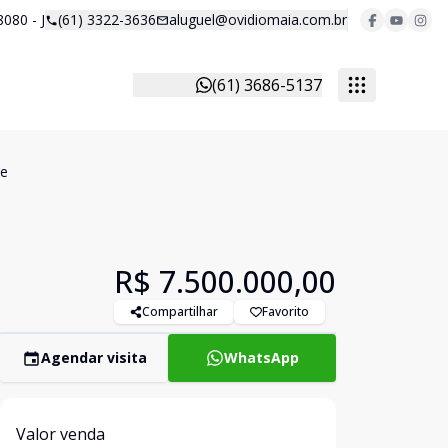
8080 - J
(61) 3322-3636
aluguel@ovidiomaia.com.br
(61) 3686-5137
te
R$ 7.500.000,00
Compartilhar
Favorito
Agendar visita
WhatsApp
Valor venda