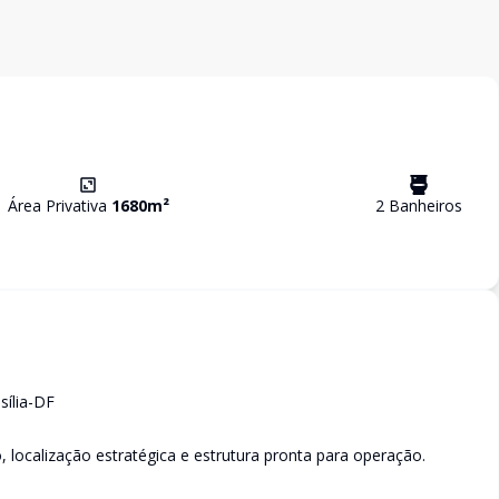
Área Privativa
1680
m²
2
Banheiro
s
sília-DF
localização estratégica e estrutura pronta para operação.