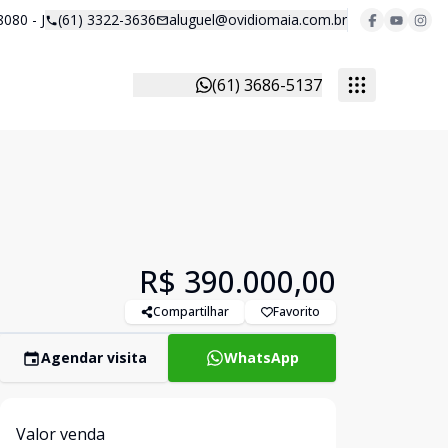
8080 - J
(61) 3322-3636
aluguel@ovidiomaia.com.br
(61) 3686-5137
R$ 390.000,00
Compartilhar
Favorito
Agendar visita
WhatsApp
Valor venda