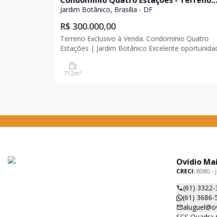
Condomínio Quatro Estações - Terreno
escriturado com 713m² - Jardim Botânic
Jardim Botânico, Brasília - DF
R$ 300.000,00
Terreno Exclusivo à Venda. Condomínio Quatro
Estações | Jardim Botânico Excelente oportunidade
para quem busca tranquilidade, contato com a
natureza e qualidade de vida no Jardim Botânico.
712
m²
Terreno localizado no Condomínio Quatro Estaçõ
com 713m²,
Ovídio Ma
CRECI:
8080 - J
(61) 3322-
(61) 3686-
aluguel@o
SCS Quadra 6