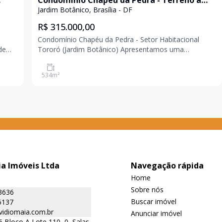
Condomínio Chapéu da Pedra - Terreno à
o
venda, 534 m² - aceita financiamento - Setor
Jardim Botânico, Brasília - DF
Habitacional Tororó
R$ 315.000,00
Condomínio Chapéu da Pedra - Setor Habitacional
Tororó (Jardim Botânico) Apresentamos uma
excelente oportunidade para adquirir um terreno em
uma ótima localização no Jardim Botânico, Brasília/DF.
534
m²
es,
Este terreno é ideal para quem busca tranquilidade,
qual
ia Imóveis Ltda
Navegação rápida
Home
Sobre nós
3636
Buscar imóvel
5137
vidiomaia.com.br
Anunciar imóvel
 Bloco A Lote 110, 0, Salas