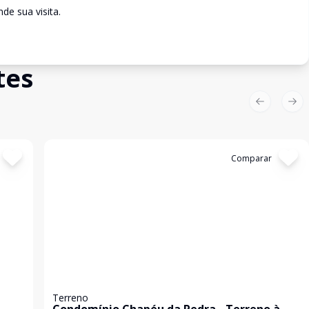
de sua visita.
tes
Previous sl
Nex
Cód:
TH28381
Comparar
Terreno