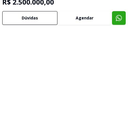
R$ 2.500.000,00
Dúvidas
Agendar
Imóveis semelhantes
Confira imóveis semelhantes
Cód:
DA4707
Comparar
Có