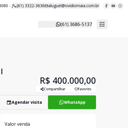
8080 - J
(61) 3322-3636
aluguel@ovidiomaia.com.br
(61) 3686-5137
I
R$ 400.000,00
Compartilhar
Favorito
Agendar visita
WhatsApp
Valor venda