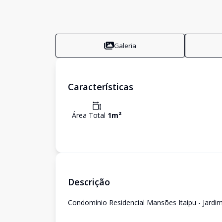
Galeria
Características
Área Total
1
m²
Descrição
Condomínio Residencial Mansões Itaipu - Jardi