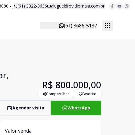
8080 - J
(61) 3322-3636
aluguel@ovidiomaia.com.br
(61) 3686-5137
ar,
R$ 800.000,00
Compartilhar
Favorito
Agendar visita
WhatsApp
Valor venda