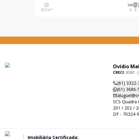
cada uma com 403,11m² de área construída.
831
m²
6
8
Características de cada casa: Sala ampla integra
Ovídio Ma
CRECI:
8080 - J
(61) 3322-
(61) 3686-
aluguel@o
SCS Quadra 6
201 / 202 / 2
DF - 70324-
Imobiliária Certificada: