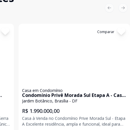
Previous sl
Nex
Cód:
PD3881
Comparar
Casa em Condomínio
Condomínio Privê Morada Sul Etapa A - Casa
r,
à venda, com 6 suítes e área de lazer, Jardim
Jardim Botânico, Brasília - DF
Botânico
R$ 1.990.000,00
Serra
Casa à Venda no Condomínio Prive Morada Sul - Etapa
A Excelente residência, ampla e funcional, ideal para
as,
famílias que buscam conforto, espaço e lazer