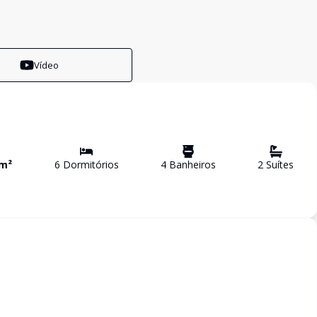
Vídeo
m²
6
Dormitório
s
4
Banheiro
s
2
Suíte
s