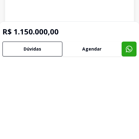
R$ 1.150.000,00
Dúvidas
Agendar
Imóveis semelhantes
Confira imóveis semelhantes
Cód:
UB1784
Comparar
Có