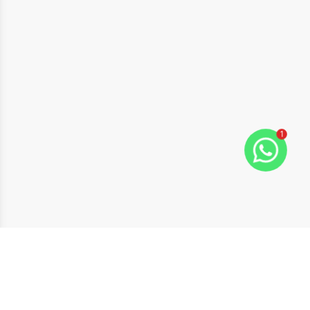
1
ide
t slide