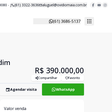
8080 - J
(61) 3322-3636
aluguel@ovidiomaia.com.br
(61) 3686-5137
rdim
R$ 390.000,00
Compartilhar
Favorito
Agendar visita
WhatsApp
Valor venda