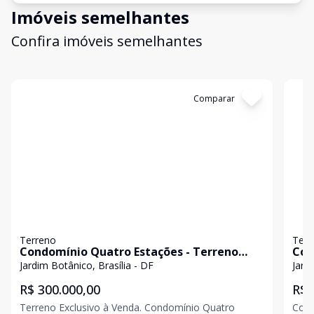
Imóveis semelhantes
Confira imóveis semelhantes
Cód:
PD4044
Comparar
Có
Terreno
Terr
Condomínio Quatro Estações - Terreno
Con
escriturado com 713m² - Jardim Botânico
ven
Jardim Botânico, Brasília - DF
Jard
Set
R$ 300.000,00
R$ 
Terreno Exclusivo à Venda. Condomínio Quatro
Cond